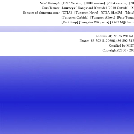
Sites' History>
[
1997 Version
] [
2000 version
] [
2004 version
] [
20
Ours Teams>
Journeys
:[
Dongshan
] [
Outside
] [
2010 Outside
]
X
Sonsites of chinatungsten>
[
CTIA
] [
Tungsten News
] [
CTIA-日本語
] [
Moly
[
Tungsten Carbide
] [
Tungsten Alloys
] [
Pure Tungs
[
Dart Shop
] [
Tungsten Wikipedia
] [
XATCM
][
Chatro
Address: 3F, No.25 WH Rd.
Phone:+86-592-5129696,+86-592-512
Certified by MIIT
Copyright©2000 - 200