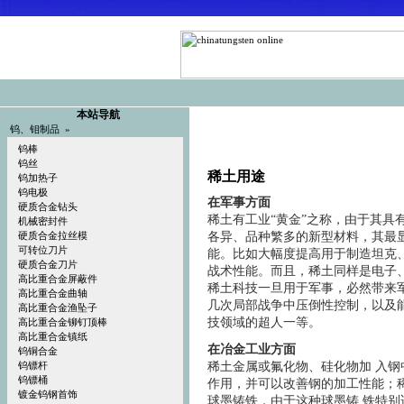
本站导航
钨、钼制品 »
钨棒
钨丝
稀土用途
钨加热子
钨电极
在军事方面
硬质合金钻头
稀土有工业“黄金”之称，由于其具
机械密封件
各异、品种繁多的新型材料，其最
硬质合金拉丝模
可转位刀片
能。比如大幅度提高用于制造坦克
硬质合金刀片
战术性能。而且，稀土同样是电子
高比重合金屏蔽件
稀土科技一旦用于军事，必然带来
高比重合金曲轴
几次局部战争中压倒性控制，以及
高比重合金渔坠子
技领域的超人一等。
高比重合金铆钉顶棒
高比重合金镇纸
在冶金工业方面
钨铜合金
稀土金属或氟化物、硅化物加 入
钨镖杆
钨镖桶
作用，并可以改善钢的加工性能；
镀金钨钢首饰
球墨铸铁，由于这种球墨铸 铁特