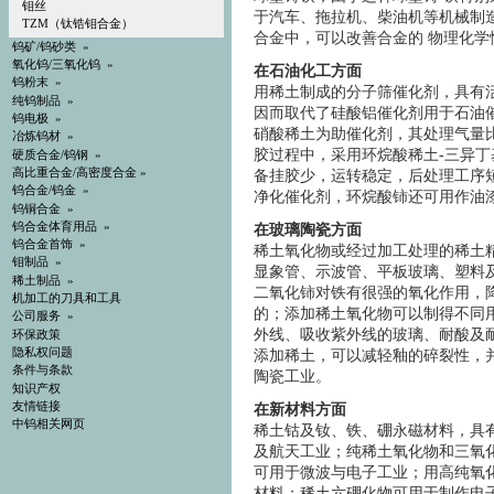
钼丝
于汽车、拖拉机、柴油机等机械制
TZM（钛锆钼合金）
合金中，可以改善合金的 物理化
钨矿/钨砂类
»
氧化钨/三氧化钨
»
在石油化工方面
钨粉末
»
用稀土制成的分子筛催化剂，具有
纯钨制品
»
因而取代了硅酸铝催化剂用于石油
钨电极
»
硝酸稀土为助催化剂，其处理气量比
冶炼钨材
»
胶过程中，采用环烷酸稀土-三异丁
硬质合金/钨钢
»
高比重合金/高密度合金
»
备挂胶少，运转稳定，后处理工序
钨合金/钨金
»
净化催化剂，环烷酸铈还可用作油
钨铜合金
»
钨合金体育用品
»
在玻璃陶瓷方面
钨合金首饰
»
稀土氧化物或经过加工处理的稀土
钼制品
»
显象管、示波管、平板玻璃、塑料
稀土制品
»
二氧化铈对铁有很强的氧化作用，
机加工的刀具和工具
的；添加稀土氧化物可以制得不同
公司服务 »
外线、吸收紫外线的玻璃、耐酸及
环保政策
隐私权问题
添加稀土，可以减轻釉的碎裂性，
条件与条款
陶瓷工业。
知识产权
友情链接
在新材料方面
中钨相关网页
稀土钴及钕、铁、硼永磁材料，具
及航天工业；纯稀土氧化物和三氧
可用于微波与电子工业；用高纯氧
材料；稀土六硼化物可用于制作电子