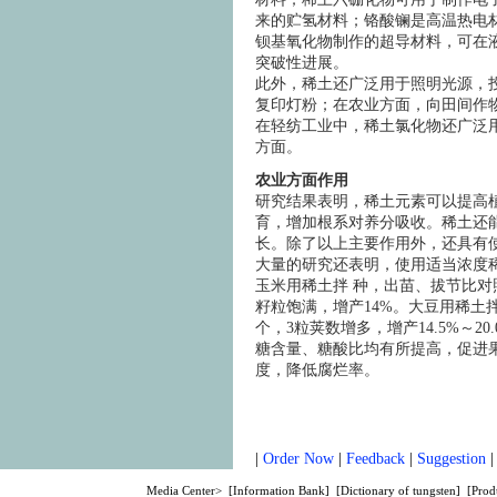
来的贮氢材料；铬酸镧是高温热电
钡基氧化物制作的超导材料，可在
突破性进展。
此外，稀土还广泛用于照明光源，
复印灯粉；在农业方面，向田间作物
在轻纺工业中，稀土氯化物还广泛
方面。
农业方面作用
研究结果表明，稀土元素可以提高
育，增加根系对养分吸收。稀土还
长。除了以上主要作用外，还具有
大量的研究还表明，使用适当浓度
玉米用稀土拌 种，出苗、拔节比对照
籽粒饱满，增产14%。大豆用稀土拌种
个，3粒荚数增多，增产14.5%～2
糖含量、糖酸比均有所提高，促进
度，降低腐烂率。
|
Order Now
|
Feedback
|
Suggestion
Media Center>
[
Information Bank
] [
Dictionary of tungsten
] [
Prod