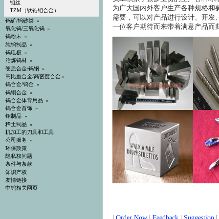
钼丝
为广大国内外客户生产各种规格和
TZM（钛锆钼合金）
需要，可以对产品进行设计、开发
钨矿/钨砂类
»
一位客户期待而来带着满意产品而
氧化钨/三氧化钨
»
钨粉末
»
纯钨制品
»
钨电极
»
冶炼钨材
»
硬质合金/钨钢
»
高比重合金/高密度合金
»
钨合金/钨金
»
钨铜合金
»
钨合金体育用品
»
钨合金首饰
»
钼制品
»
稀土制品
»
机加工的刀具和工具
公司服务 »
环保政策
隐私权问题
条件与条款
知识产权
友情链接
中钨相关网页
|
Order Now
|
Feedback
|
Suggestion