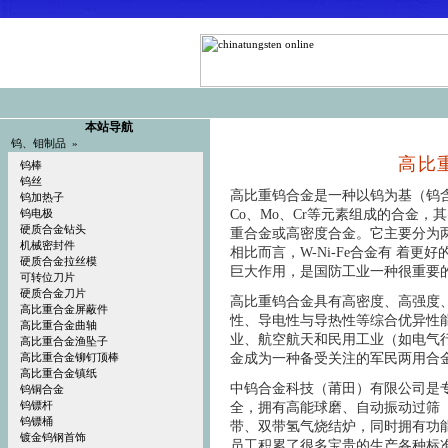
本站导航
钨、钼制品 »
高比
钨棒
钨丝
高比重钨合金是一种以钨为基（钨含量
钨加热子
Co、Mo、Cr等元素组成的合金，其密度
钨电极
硬质合金钻头
重合金或高密度合金。它主要分为两大系列：
机械密封件
相比而言，W-Ni-Fe合金有 着
硬质合金拉丝模
巨大作用，是国防工业一种很重要
可转位刀片
硬质合金刀片
高比重钨合金具有高密度、高强度、
高比重合金屏蔽件
性、导电性与导热性等综合优异性
高比重合金曲轴
业、航空航天和民用工业（如电气
高比重合金渔坠子
金成为一种备受关注的军民两用合
高比重合金铆钉顶棒
高比重合金镇纸
中钨合金科技（莆田）有限公司是
钨铜合金
钨镖杆
全，拥有高能球磨、自动振动过筛
钨镖桶
带、双带氢气烧结炉，同时拥有功
镀金钨钢首饰
员工积累了很多宝贵的生产各种标