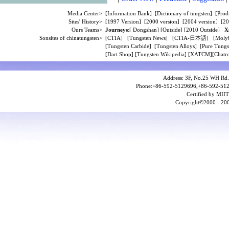
Media Center>
[
Information Bank
] [
Dictionary of tungsten
] [
Prod
Sites' History>
[
1997 Version
] [
2000 version
] [
2004 version
] [
20
Ours Teams>
Journeys
:[
Dongshan
] [
Outside
] [
2010 Outside
]
X
Sonsites of chinatungsten>
[
CTIA
] [
Tungsten News
] [
CTIA-日本語
] [
Moly
[
Tungsten Carbide
] [
Tungsten Alloys
] [
Pure Tungs
[
Dart Shop
] [
Tungsten Wikipedia
] [
XATCM
][
Chatro
Address: 3F, No.25 WH Rd.
Phone:+86-592-5129696,+86-592-512
Certified by MIIT
Copyright©2000 - 200