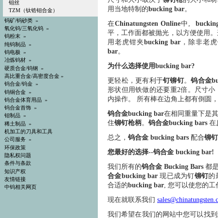
钼丝
用当地特制的
bucking bar
。
TZM（钛锆钼合金）
钨矿/钨砂类
»
在
Chinatungsten Online
中,
buckin
氧化钨/三氧化钨
»
平，工作面都被抛光，以方便使用。这样有
钨粉末
»
用老虎钳夹
bucking bar
，除非老虎
纯钨制品
»
bar
。
钨电极
»
冶炼钨材
»
为什么选择使用bucking bar?
硬质合金/钨钢
»
高比重合金/高密度合金
»
更
轻松，更有利于
钉铆钉
。
钨合金buc
钨合金/钨金
»
形状但用铁做的还要重2倍。尺寸小
钨铜合金
»
内操作。 所有棒在边角上都有倒圆
钨合金体育用品
»
钨合金首饰
»
钨合金bucking bar
在相同重量下是其
钼制品
»
住
铆钉枪柄
。
钨合金bucking bars
在
稀土制品
»
机加工的刀具和工具
总之，
钨合金 bucking bars
配合
铆钉
公司服务 »
环保政策
您
最好的选择--钨合金 bucking bar!
隐私权问题
条件与条款
我们所有的
钨合金 Bucking Bars
都是
知识产权
合金bucking bar
现已成为钉
铆钉
的
友情链接
合适的
bucking bar
, 您可以使您的
中钨相关网页
现在就联系我们
sales@chinatungsten
我们希望在我们的网站中您可以找到