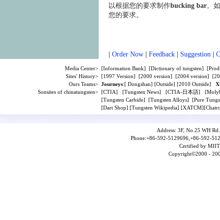
以根据您的要求制作
bucking bar
。
您的要求。
|
Order Now
|
Feedback
|
Suggestion
|
C
Media Center>
[
Information Bank
] [
Dictionary of tungsten
] [
Prod
Sites' History>
[
1997 Version
] [
2000 version
] [
2004 version
] [
20
Ours Teams>
Journeys
:[
Dongshan
] [
Outside
] [
2010 Outside
]
X
Sonsites of chinatungsten>
[
CTIA
] [
Tungsten News
] [
CTIA-日本語
] [
Moly
[
Tungsten Carbide
] [
Tungsten Alloys
] [
Pure Tungs
[
Dart Shop
] [
Tungsten Wikipedia
] [
XATCM
][
Chatro
Address: 3F, No.25 WH Rd.
Phone:+86-592-5129696,+86-592-512
Certified by MIIT
Copyright©2000 - 200