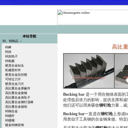
本站导航
钨、钼制品 »
高比
钨棒
钨丝
钨加热子
钨电极
硬质合金钻头
机械密封件
硬质合金拉丝模
可转位刀片
硬质合金刀片
高比重合金屏蔽件
高比重合金曲轴
Bucking bar
是一个用在物体表面的
高比重合金渔坠子
处理低后坐力的影响，提供支撑和减
高比重合金铆钉顶棒
他们还可以用来吸收
铆钉枪
力量，减
高比重合金镇纸
钨铜合金
Bucking bar
一直是在
铆钉枪
上形成b
钨镖杆
用类似于工具钢的合金钢来做。特定
钨镖桶
镀金钨钢首饰
尺寸和大小取决于
铆钉枪
的大小和材